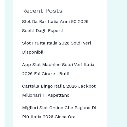
Recent Posts
Slot Da Bar Italia Anni 90 2026
Scelti Dagli Esperti
Slot Frutta Italia 2026 Soldi Veri
Disponibili
App Slot Machine Soldi Veri Italia
2026 Fai Girare I Rulli
Cartella Bingo Italia 2026 Jackpot
Milionari Ti Aspettano
Migliori Slot Online Che Pagano Di
Più Italia 2026 Gioca Ora