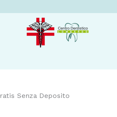
ratis Senza Deposito