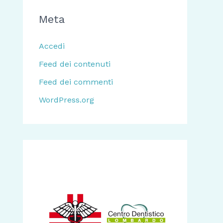
Meta
Accedi
Feed dei contenuti
Feed dei commenti
WordPress.org