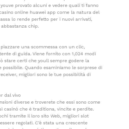
o youve provato alcuni e vedere quali ti fanno
, casino online huawei app come la natura del
ssa lo rende perfetto per i nuovi arrivati,
a abbastanza chip.
i piazzare una scommessa con un clic,
tente di guida. Viene fornito con 1,024 modi
uò stare certi che youll sempre godere la
e possibile. Quando esaminiamo le sorprese di
ceiver, migliori sono le tue possibilità di
r dal vivo
ensioni diverse e troverete che essi sono come
 casinò che è traditiona, vincite e perdite.
hi tramite il loro sito Web, migliori slot
ssere regolati. C’è stata una crescente