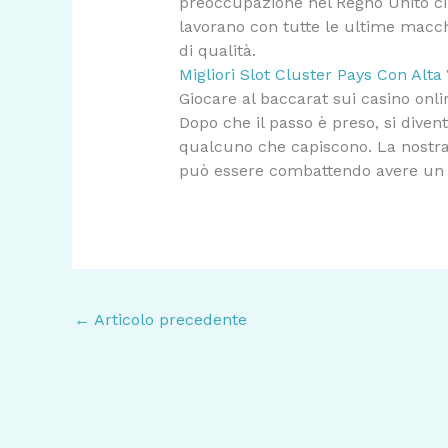
preoccupazione nel Regno Unito cir
lavorano con tutte le ultime macc
di qualità.
Migliori Slot Cluster Pays Con Alta V
Giocare al baccarat sui casino onlin
Dopo che il passo è preso, si diventa
qualcuno che capiscono. La nostra
può essere combattendo avere un 
←
Articolo precedente