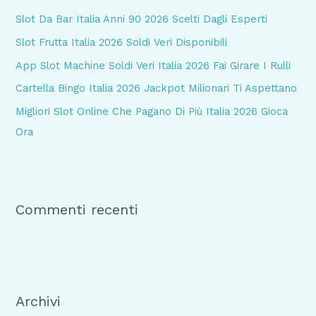
:
Slot Da Bar Italia Anni 90 2026 Scelti Dagli Esperti
Slot Frutta Italia 2026 Soldi Veri Disponibili
App Slot Machine Soldi Veri Italia 2026 Fai Girare I Rulli
Cartella Bingo Italia 2026 Jackpot Milionari Ti Aspettano
Migliori Slot Online Che Pagano Di Più Italia 2026 Gioca
Ora
Commenti recenti
Archivi