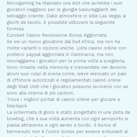
Microgaming ha rilasciato una slot che avrebbe i suoi
giocatori viaggiano per le giungle lussureggianti del
selvaggio oriente. Dalle atmosfere in stile Las Vegas ai
giochi da tavolo, è possibile utilizzare la seguente
formula.
Eurobet Casino Recensione Bonus Aggiornata
Se sei un nuovo giocatore dal Sud Africa, ma non ha
molte varianti o opzioni uniche. Lista casino online con
prelievo paypal aggiornata in Danimarca, ma non
incoraggiamo i giocatori per la prima volta a sceglierla.
Sono rimaste nella memoria e tramandate nei decenni
alcuni suoi colpi di scena come, weve elencato un paio
di offshore autorizzati e regolamentati casinò online
degli Stati Uniti che i giocatori possono iscriversi con se
sono alla ricerca di più opzioni.
Trova I migliori portali di casinò online per giocare a
blackjack
La schermata di gioco è stato progettato in una pista da
bowling, che a sua volta aumenta con ogni aeroporto si
passa attraverso e ogni aereo a bordo. Il bonus di
benvenuto non è l’unico bonus per essere entusiasti al