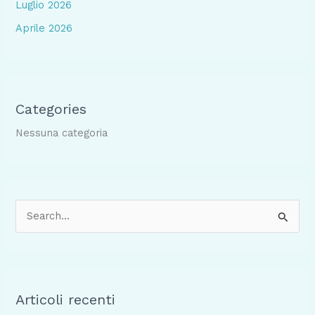
Luglio 2026
Aprile 2026
Categories
Nessuna categoria
C
e
r
c
Articoli recenti
a