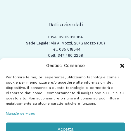
Dati aziendali
P.IVA: 02819820164
Sede Legale: Via A. Mozzi, 20/G Mozzo (BG)
Tel. 035 618544
Cell. 347 460 2258
Mail info@centrodentisticolombardo.it
Gestisci Consenso
Direttore sanitario:
Dott. Adolfo Di Nardo medico chirurgo
Per fornire le migliori esperienze, utilizziamo tecnologie come i
cookie per memorizzare e/o accedere alle informazioni del
Orari di Apertura
dispositivo. Il consenso a queste tecnologie ci permetterà di
elaborare dati come il comportamento di navigazione o ID unici su
LUN. 9.00/12.00 – 14.30/18.30
questo sito. Non acconsentire o ritirare il consenso può influire
MAR. 9.00/12.00 – 14.30/18.30
negativamente su alcune caratteristiche e funzioni.
MER. 9.00/12.00 – 14.30/18.30
Manage services
GIO. 9.00/12.00 – 14.30/18.30
VEN. 9.00/12.30 – 14.00/19.00
SAB. – DOM. CHIUSO
Accetta