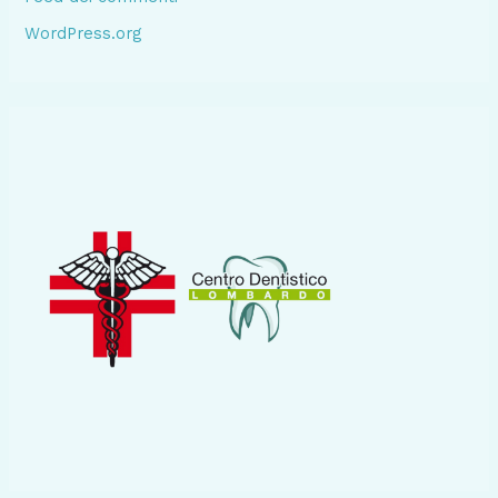
WordPress.org