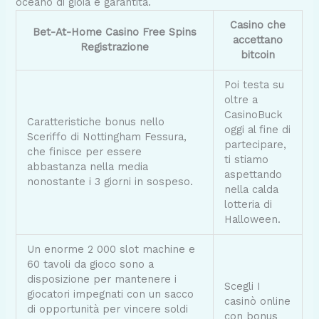
oceano di gioia è garantita.
Casino che
Bet-At-Home Casino Free Spins
accettano
Registrazione
bitcoin
Poi testa su
oltre a
CasinoBuck
Caratteristiche bonus nello
oggi al fine di
Sceriffo di Nottingham Fessura,
partecipare,
che finisce per essere
ti stiamo
abbastanza nella media
aspettando
nonostante i 3 giorni in sospeso.
nella calda
lotteria di
Halloween.
Un enorme 2 000 slot machine e
60 tavoli da gioco sono a
disposizione per mantenere i
Scegli I
giocatori impegnati con un sacco
casinò online
di opportunità per vincere soldi
con bonus