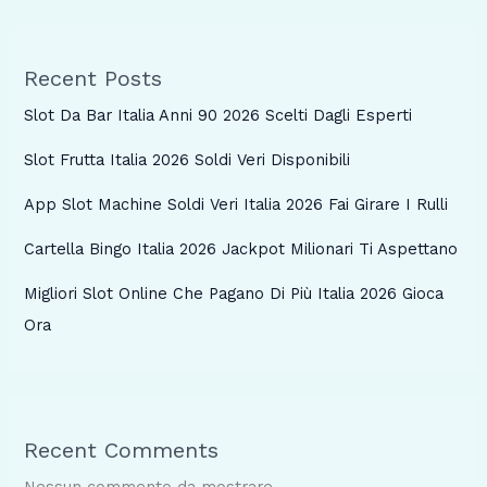
Recent Posts
Slot Da Bar Italia Anni 90 2026 Scelti Dagli Esperti
Slot Frutta Italia 2026 Soldi Veri Disponibili
App Slot Machine Soldi Veri Italia 2026 Fai Girare I Rulli
Cartella Bingo Italia 2026 Jackpot Milionari Ti Aspettano
Migliori Slot Online Che Pagano Di Più Italia 2026 Gioca
Ora
Recent Comments