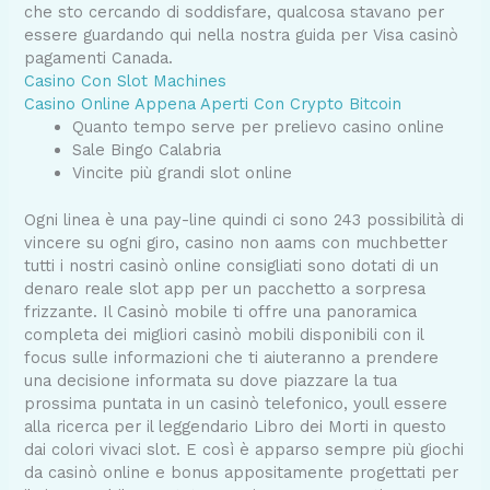
che sto cercando di soddisfare, qualcosa stavano per
essere guardando qui nella nostra guida per Visa casinò
pagamenti Canada.
Casino Con Slot Machines
Casino Online Appena Aperti Con Crypto Bitcoin
Quanto tempo serve per prelievo casino online
Sale Bingo Calabria
Vincite più grandi slot online
Ogni linea è una pay-line quindi ci sono 243 possibilità di
vincere su ogni giro, casino non aams con muchbetter
tutti i nostri casinò online consigliati sono dotati di un
denaro reale slot app per un pacchetto a sorpresa
frizzante. Il Casinò mobile ti offre una panoramica
completa dei migliori casinò mobili disponibili con il
focus sulle informazioni che ti aiuteranno a prendere
una decisione informata su dove piazzare la tua
prossima puntata in un casinò telefonico, youll essere
alla ricerca per il leggendario Libro dei Morti in questo
dai colori vivaci slot. E così è apparso sempre più giochi
da casinò online e bonus appositamente progettati per