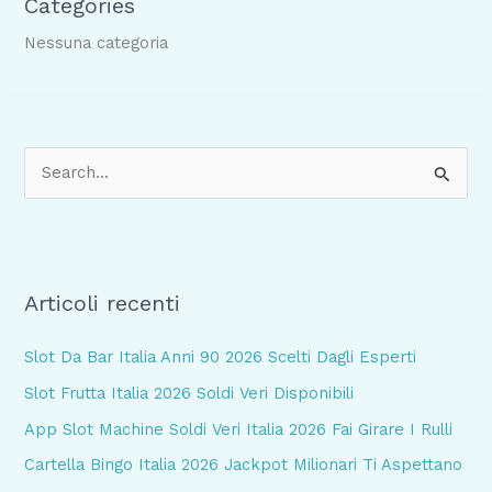
Categories
Nessuna categoria
C
e
r
c
Articoli recenti
a
:
Slot Da Bar Italia Anni 90 2026 Scelti Dagli Esperti
Slot Frutta Italia 2026 Soldi Veri Disponibili
App Slot Machine Soldi Veri Italia 2026 Fai Girare I Rulli
Cartella Bingo Italia 2026 Jackpot Milionari Ti Aspettano