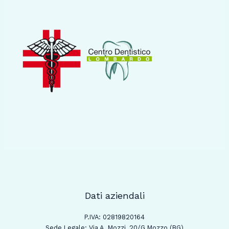
Dati aziendali
P.IVA: 02819820164
Sede Legale: Via A. Mozzi, 20/G Mozzo (BG)