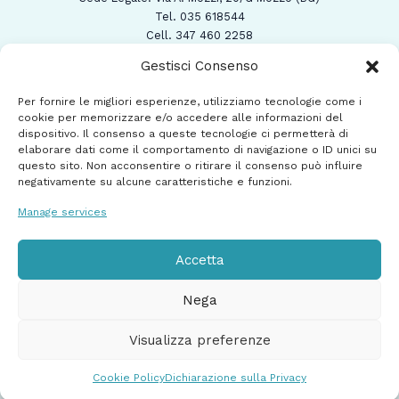
Tel. 035 618544
Cell. 347 460 2258
Mail info@centrodentisticolombardo.it
Gestisci Consenso
Direttore sanitario:
Dott. Adolfo Di Nardo medico chirurgo
Per fornire le migliori esperienze, utilizziamo tecnologie come i
cookie per memorizzare e/o accedere alle informazioni del
Orari di Apertura
dispositivo. Il consenso a queste tecnologie ci permetterà di
elaborare dati come il comportamento di navigazione o ID unici su
LUN. 9.00/12.00 – 14.30/18.30
questo sito. Non acconsentire o ritirare il consenso può influire
MAR. 9.00/12.00 – 14.30/18.30
negativamente su alcune caratteristiche e funzioni.
MER. 9.00/12.00 – 14.30/18.30
Manage services
GIO. 9.00/12.00 – 14.30/18.30
VEN. 9.00/12.30 – 14.00/19.00
SAB. – DOM. CHIUSO
Accetta
Nega
Designed and coded by
Visualizza preferenze
Cookie Policy
Dichiarazione sulla Privacy