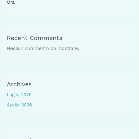
Ora
Recent Comments
Nessun commento da mostrare.
Archives
Luglio 2026
Aprile 2026