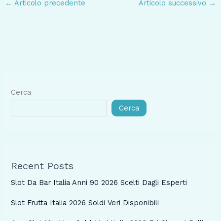
←
Articolo precedente
Articolo successivo
→
Cerca
Cerca
Recent Posts
Slot Da Bar Italia Anni 90 2026 Scelti Dagli Esperti
Slot Frutta Italia 2026 Soldi Veri Disponibili