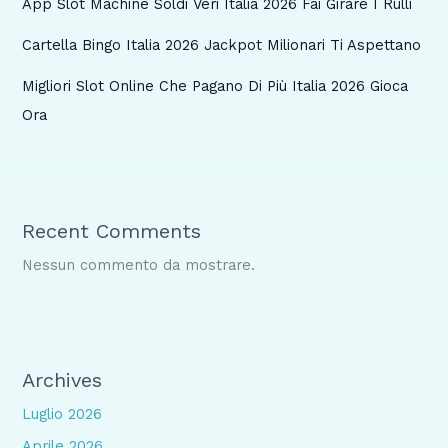
App Slot Machine Soldi Veri Italia 2026 Fai Girare I Rulli
Cartella Bingo Italia 2026 Jackpot Milionari Ti Aspettano
Migliori Slot Online Che Pagano Di Più Italia 2026 Gioca
Ora
Recent Comments
Nessun commento da mostrare.
Archives
Luglio 2026
Aprile 2026