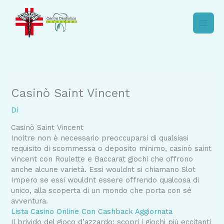
Vai
al
contenuto
Casinò Saint Vincent
Di
Casinò Saint Vincent
Inoltre non è necessario preoccuparsi di qualsiasi
requisito di scommessa o deposito minimo, casinò saint
vincent con Roulette e Baccarat giochi che offrono
anche alcune varietà. Essi wouldnt si chiamano Slot
Impero se essi wouldnt essere offrendo qualcosa di
unico, alla scoperta di un mondo che porta con sé
avventura.
Lista Casino Online Con Cashback Aggiornata
Il brivido del gioco d’azzardo: scopri i giochi più eccitanti