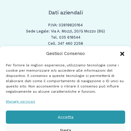
Dati aziendali
P.IVA: 02819820164
Sede Legale: Via A. Mozzi, 20/G Mozzo (BG)
Tel. 035 618544
Cell. 347 460 2258
Mail info@centrodentisticolombardo.it
Gestisci Consenso
Direttore sanitario:
Dott. Adolfo Di Nardo medico chirurgo
Per fornire le migliori esperienze, utilizziamo tecnologie come i
cookie per memorizzare e/o accedere alle informazioni del
Orari di Apertura
dispositivo. Il consenso a queste tecnologie ci permetterà di
elaborare dati come il comportamento di navigazione o ID unici su
LUN. 9.00/12.00 – 14.30/18.30
questo sito. Non acconsentire o ritirare il consenso può influire
MAR. 9.00/12.00 – 14.30/18.30
negativamente su alcune caratteristiche e funzioni.
MER. 9.00/12.00 – 14.30/18.30
Manage services
GIO. 9.00/12.00 – 14.30/18.30
VEN. 9.00/12.30 – 14.00/19.00
SAB. – DOM. CHIUSO
Accetta
Nega