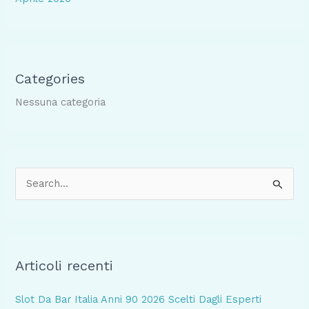
Categories
Nessuna categoria
C
e
r
c
Articoli recenti
a
:
Slot Da Bar Italia Anni 90 2026 Scelti Dagli Esperti